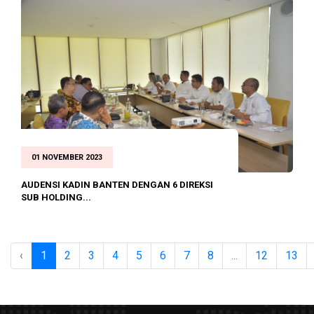
01 NOVEMBER 2023
AUDENSI KADIN BANTEN DENGAN 6 DIREKSI
SUB HOLDING...
‹
1
2
3
4
5
6
7
8
...
12
13